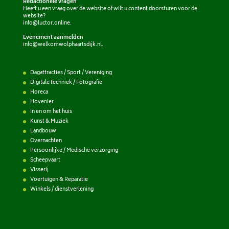
Redactionele vragen
Heeft u een vraag over de website of wilt u content doorsturen voor de
website?
info@luctor.online
.
Evenement aanmelden
info@welkomwolphaartsdijk.nl
.
Dagattracties / Sport / Vereniging
Digitale techniek / Fotografie
Horeca
Hovenier
In en om het huis
Kunst & Muziek
Landbouw
Overnachten
Persoonlijke / Medische verzorging
Scheepvaart
Visserij
Voertuigen & Reparatie
Winkels / dienstverlening