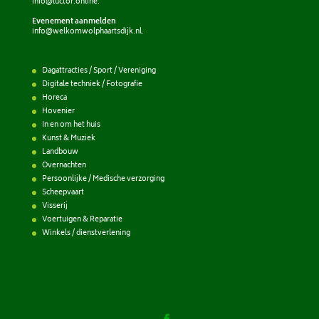
info@luctor.online
.
Evenement aanmelden
info@welkomwolphaartsdijk.nl
.
Dagattracties / Sport / Vereniging
Digitale techniek / Fotografie
Horeca
Hovenier
In en om het huis
Kunst & Muziek
Landbouw
Overnachten
Persoonlijke / Medische verzorging
Scheepvaart
Visserij
Voertuigen & Reparatie
Winkels / dienstverlening