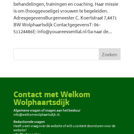
behandelingen, trainingen en coaching. Haar missie
is om (hooggevoelige) vrouwen te begeleiden.
AdresgegevensBurgemeester C. Koertstraat 7,4471
BW Wolphaartsdijk ContactgegevensT: 06-
51124486E: info@youareessential.nl Ga naar de...
Zoeken
Contact met Welkom
Wolphaartsdijk
Algemene vragen of vragen aan het bestuur
info@welkomwolphaartsdijk.nl
.
Redactionele vragen
Heeft u een vraag over de website of wilt u content doorsturen voor de
website?