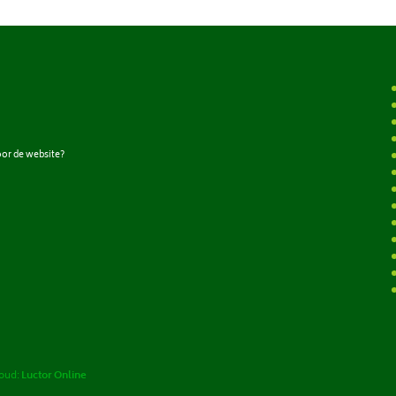
oor de website?
houd:
Luctor Online