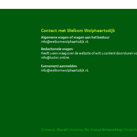
Contact met Welkom Wolphaartsdijk
Algemene vragen of vragen aan het bestuur
info@welkomwolphaartsdijk.nl
.
Redactionele vragen
Heeft u een vraag over de website of wilt u content doorsturen v
info@luctor.online
.
Evenement aanmelden
info@welkomwolphaartsdijk.nl
.
Ontwerp:
Muralt
| Hosting:
De Vrieze Networking
| Onder