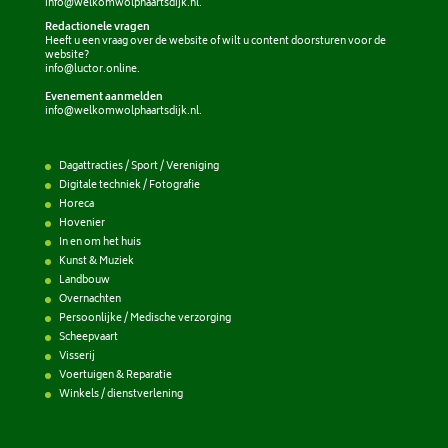
info@welkomwolphaartsdijk.nl
.
Redactionele vragen
Heeft u een vraag over de website of wilt u content doorsturen voor de
website?
info@luctor.online
.
Evenement aanmelden
info@welkomwolphaartsdijk.nl
.
Dagattracties / Sport / Vereniging
Digitale techniek / Fotografie
Horeca
Hovenier
In en om het huis
Kunst & Muziek
Landbouw
Overnachten
Persoonlijke / Medische verzorging
Scheepvaart
Visserij
Voertuigen & Reparatie
Winkels / dienstverlening