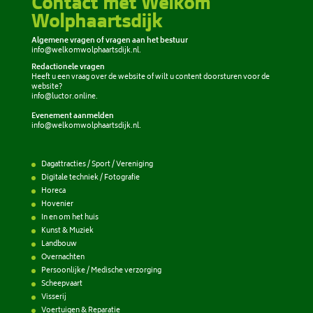
Contact met Welkom
Wolphaartsdijk
Algemene vragen of vragen aan het bestuur
info@welkomwolphaartsdijk.nl
.
Redactionele vragen
Heeft u een vraag over de website of wilt u content doorsturen voor de
website?
info@luctor.online
.
Evenement aanmelden
info@welkomwolphaartsdijk.nl
.
Dagattracties / Sport / Vereniging
Digitale techniek / Fotografie
Horeca
Hovenier
In en om het huis
Kunst & Muziek
Landbouw
Overnachten
Persoonlijke / Medische verzorging
Scheepvaart
Visserij
Voertuigen & Reparatie